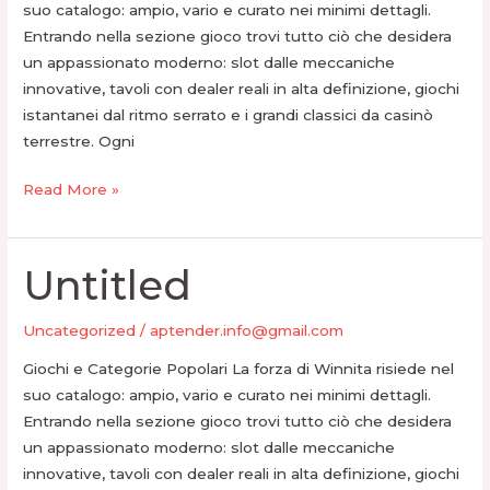
suo catalogo: ampio, vario e curato nei minimi dettagli.
Entrando nella sezione gioco trovi tutto ciò che desidera
un appassionato moderno: slot dalle meccaniche
innovative, tavoli con dealer reali in alta definizione, giochi
istantanei dal ritmo serrato e i grandi classici da casinò
terrestre. Ogni
Untitled
Read More »
Untitled
Uncategorized
/
aptender.info@gmail.com
Giochi e Categorie Popolari La forza di Winnita risiede nel
suo catalogo: ampio, vario e curato nei minimi dettagli.
Entrando nella sezione gioco trovi tutto ciò che desidera
un appassionato moderno: slot dalle meccaniche
innovative, tavoli con dealer reali in alta definizione, giochi