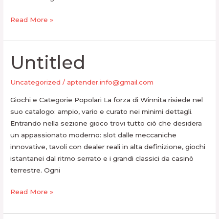
Read More »
Untitled
Uncategorized
/
aptender.info@gmail.com
Giochi e Categorie Popolari La forza di Winnita risiede nel
suo catalogo: ampio, vario e curato nei minimi dettagli.
Entrando nella sezione gioco trovi tutto ciò che desidera
un appassionato moderno: slot dalle meccaniche
innovative, tavoli con dealer reali in alta definizione, giochi
istantanei dal ritmo serrato e i grandi classici da casinò
terrestre. Ogni
Untitled
Read More »